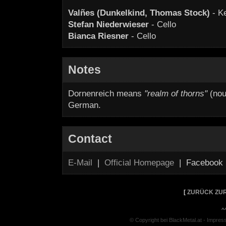
Valñes (Dunkelkind, Thomas Stock)
- K
Stefan Niederwieser
- Cello
Bianca Riesner
- Cello
Notes
Dornenreich means
"realm of thorns"
(nou
German.
Contact
E-Mail
|
Official Homepage
| Facebook
[
ZURÜCK ZUR
^
© Copyright bei BlackMetal.at -
Impres