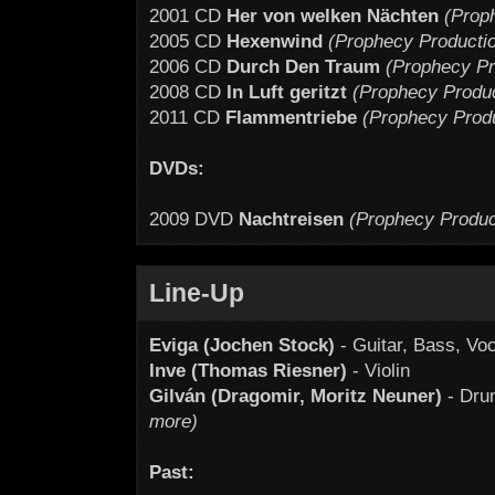
2001 CD
Her von welken Nächten
(Prop
2005 CD
Hexenwind
(Prophecy Producti
2006 CD
Durch Den Traum
(Prophecy Pr
2008 CD
In Luft geritzt
(Prophecy Produc
2011 CD
Flammentriebe
(Prophecy Prod
DVDs:
2009 DVD
Nachtreisen
(Prophecy Produc
Line-Up
Eviga (Jochen Stock)
- Guitar, Bass, Vo
Inve (Thomas Riesner)
- Violin
Gilván (Dragomir, Moritz Neuner)
- Dr
more)
Past: