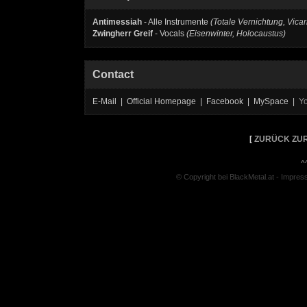
Antimessiah
- Alle Instrumente
(Totale Vernichtung, Vicari
Zwingherr Greif
- Vocals
(Eisenwinter, Holocaustus)
Contact
E-Mail | Official Homepage | Facebook | MySpace |
Y
[
ZURÜCK ZUR
^
© Copyright bei BlackMetal.at -
Impres