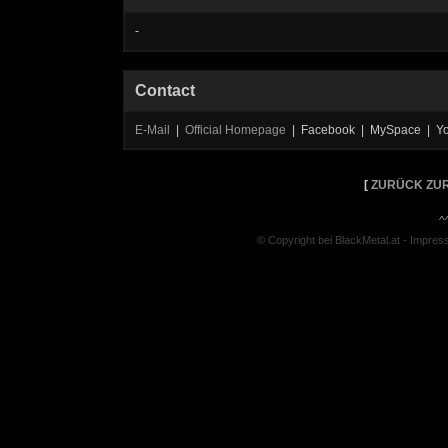
-
Contact
E-Mail
|
Official Homepage
| Facebook | MySpace | Y
[
ZURÜCK ZUR
^
© Copyright bei BlackMetal.at -
Impres