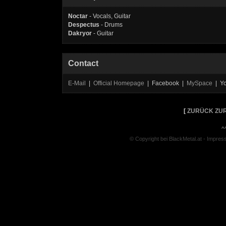
Noctar
- Vocals, Guitar
Despectus
- Drums
Dakryor
- Guitar
Contact
E-Mail
|
Official Homepage
| Facebook |
MySpace
| Y
[
ZURÜCK ZUR
^
© Copyright bei BlackMetal.at -
Impres