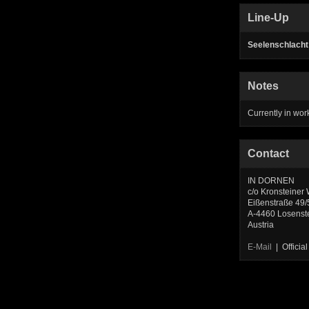
Line-Up
Seelenschlacht
Notes
Currently in wor
Contact
IN DORNEN
c/o Kronsteiner
Eißenstraße 49/
A-4460 Losenst
Austria
E-Mail
| Offici