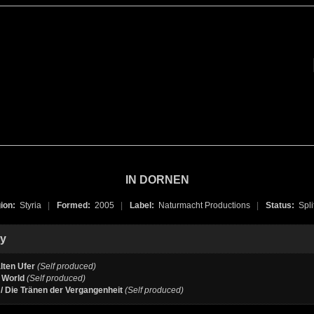
IN DORNEN
ion:
Styria
|
Formed:
2005
|
Label:
Naturmacht Productions
|
Status:
Spli
hy
lten Ufer
(Self produced)
 World
(Self produced)
/ Die Tränen der Vergangenheit
(Self produced)