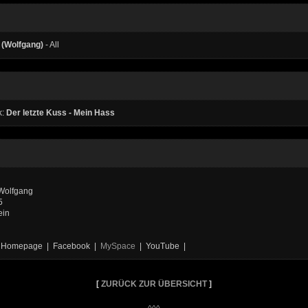
 (Wolfgang)
- All
k:
Der letzte Kuss - Mein Hass
 Wolfgang
5
ein
al Homepage | Facebook |
MySpace
| YouTube |
[
ZURÜCK ZUR ÜBERSICHT
]