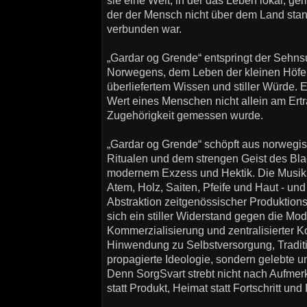
sie eine Welt, in der das Leben lokal, gem
der der Mensch nicht über dem Land stan
verbunden war.
„Gardar og Grende“ entspringt der Sehn
Norwegens, dem Leben der kleinen Höfe 
überliefertem Wissen und stiller Würde. 
Wert eines Menschen nicht allein am Ert
Zugehörigkeit gemessen wurde.
„Gardar og Grende“ schöpft aus norwegisc
Ritualen und dem strengen Geist des Blac
modernem Exzess und Hektik. Die Musik i
Atem, Holz, Saiten, Pfeife und Haut - und
Abstraktion zeitgenössischer Produktions
sich ein stiller Widerstand gegen die M
Kommerzialisierung und zentralisierter K
Hinwendung zu Selbstversorgung, Traditi
propagierte Ideologie, sondern gelebte u
Denn SorgSvart strebt nicht nach Aufmer
statt Produkt, Heimat statt Fortschritt und 