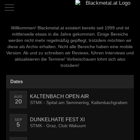
Home
Willkommen! Blackmetal.at existiert bereits seit 1999 und ist
mittlerweile etwas in die Jahre gekommen. Einige Bereiche
Dates
werden nicht mehr regelmäßig gepflegt, trotzdem möchten wir
diese als Archiv erhalten. Nicht alle Bereiche haben eine mobile
Reviews
Version. Ab und zu schreiben wir Reviews, führen Interviews und
aktualisieren die Termine! Vorbeischauen lohnt sich also
Live
trotzdem!
Reviews
Dates
Interviews
News
KALTENBACH OPEN AIR
AUG
20
STMK - Spital am Semmering, Kaltenbachgraben
Bands
DUNKELHATE FEST XI
SEP
Links
5
STMK - Graz, Club Wakuum
Team